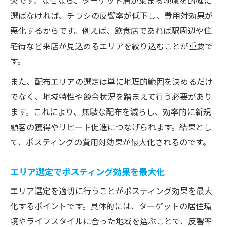
欠です。なぜなら、ターゲット層が集まる地域を的確に
効率的なポスティング配布範囲の絞り方
選ばなければ、チラシの反響率が低下し、費用対効果が
悪化するからです。例えば、飲食店であれば駅周辺や住
反響率向上へ導くポスティングの秘訣
宅街など来店が見込めるエリアを絞り込むことが重要で
反響率を高めるポスティング配布の実践法
す。
ターゲット層に響く配布範囲の見直し術
また、配布エリアの選定は単に地理的範囲を決めるだけ
エリア選定が左右するポスティングの反応
でなく、地域特性や競合状況を踏まえて行う必要があり
配布範囲最適化で新規顧客を効率獲得
ます。これにより、無駄な配布を減らし、効率的に新規
ポスティングの成果を最大化する秘訣
顧客の獲得やリピート促進につなげられます。結果とし
ターゲットに届く配布エリアの設定術
て、ポスティングの費用対効果が最大化されるのです。
ポスティングで狙うべきエリア設定の極意
ターゲット別配布範囲の絞り方を伝授
エリア選定でポスティング効果を最大化
顧客属性を意識したポスティングエリア設
エリア選定を適切に行うことがポスティング効果を最大
計
化するポイントです。具体的には、ターゲットの居住環
反響を生む配布エリアの具体的な設定方法
境やライフスタイルに合った地域を選ぶことで、反響率