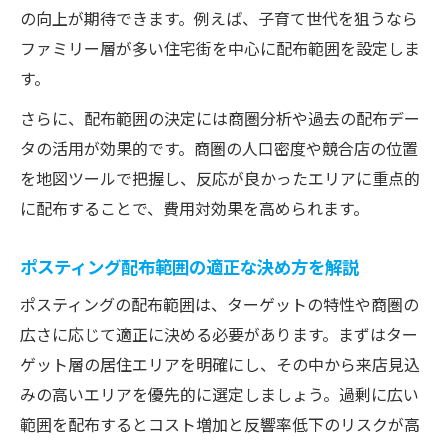
配布範囲とターゲット分析の組み合わせ術
の向上が期待できます。例えば、子育て世代を狙うなら
ファミリー層が多い住宅街を中心に配布範囲を設定しま
地図ツールを活用したエリア特性分析法
す。
地図ツールを使ったポスティング範囲分析
さらに、配布範囲の決定には商圏分析や過去の配布デー
配布エリア特性を見抜く地図アプリ活用法
タの活用が効果的です。商圏の人口密度や競合店の位置
エリアマップで商圏を可視化し最適化する
を地図ツールで把握し、反応が良かったエリアに重点的
配布範囲設定に役立つ地図活用ポイント
に配布することで、費用対効果を高められます。
地理的障害を考慮した配布範囲の調整方法
費用対効果を高める配布範囲の考え方
ポスティング配布範囲の適正な決め方を解説
ポスティング費用対効果を上げる範囲設定
ポスティングの配布範囲は、ターゲットの特性や商圏の
無駄を省く配布範囲の最適化ポイント
広さに応じて適正に決める必要があります。まずはター
費用と反響のバランスを取る配布戦略
ゲット層の居住エリアを明確にし、その中から来店見込
ポスティング配布範囲でコストを抑える方
みの高いエリアを優先的に選定しましょう。過剰に広い
法
範囲を配布するとコスト増加と反響率低下のリスクが高