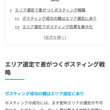
エリア選定で差がつくポスティング戦略
ポスティング成功の鍵はエリア選定にあり
エリア選定でポスティング効果を最大化
ポスティング配布範囲の適正な決め方を解
説
ターゲットに合わせたエリア選定の重要性
配布範囲と商圏分析で反響率アップを狙う
エリア選定で差がつくポスティング戦
ポスティング配布範囲の最適化手法とは
略
ポスティング配布範囲最適化の基本ポイン
ト
エリア特性を分析したポスティング配布法
ポスティング成功の鍵はエリア選定にあり
ターゲット別に変える配布範囲の考え方
ポスティングの成功には、まず配布エリアの選定が不可
データ活用でポスティング範囲を最適化