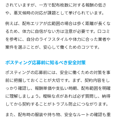
ポスティング配布費用と報酬の実際を解説
されていますが、一方で配布枚数に対する報酬の低さ
1000枚配布の費用と相場感を口コミで知る
や、悪天候時の対応が課題として挙げられています。
ポスティングの収入シミュレーションと注
例えば、配布エリアが広範囲の場合は歩く距離が長くな
意点
るため、体力に自信がない方は注意が必要です。口コミ
単価や枚数で変わるポスティング報酬の現
を参考に、自分のライフスタイルや体力に合った業者や
実
案件を選ぶことが、安心して働くためのコツです。
配布費用を左右するポスティングの要素と
は
ポスティング応募前に知るべき安全対策
失敗しないためのポスティング応募の注意点
ポスティングの応募前には、安全に働くための対策を事
ポスティング応募時に注意すべき評判ポイ
前に把握しておくことが大切です。まず、契約内容をし
ント
っかり確認し、報酬単価や支払い時期、配布範囲を明確
怪しいポスティング求人を避けるための基
に理解しましょう。曖昧な点があれば必ず質問し、納得
準
してから契約することがトラブル防止につながります。
トラブル回避のための応募チェックリスト
また、配布時の服装や持ち物、安全なルートの確認も重