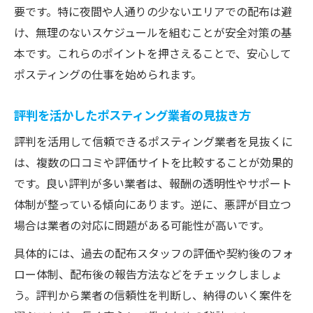
応募前に確認したいポスティングの信頼性
要です。特に夜間や人通りの少ないエリアでの配布は避
評判を活用した失敗しない応募のコツ
け、無理のないスケジュールを組むことが安全対策の基
本です。これらのポイントを押さえることで、安心して
口コミが語るポスティングの実態と収入の真相
ポスティングの仕事を始められます。
口コミで見抜くポスティングの収入のリア
ル
評判を活かしたポスティング業者の見抜き方
実際の評判から分かるポスティング事情
評判を活用して信頼できるポスティング業者を見抜くに
ポスティング評判と収入実績のギャップ
は、複数の口コミや評価サイトを比較することが効果的
体験談が示すポスティングの現場の声
です。良い評判が多い業者は、報酬の透明性やサポート
評判や口コミから読み解く収入の真実
体制が整っている傾向にあります。逆に、悪評が目立つ
場合は業者の対応に問題がある可能性が高いです。
具体的には、過去の配布スタッフの評価や契約後のフォ
ロー体制、配布後の報告方法などをチェックしましょ
う。評判から業者の信頼性を判断し、納得のいく案件を