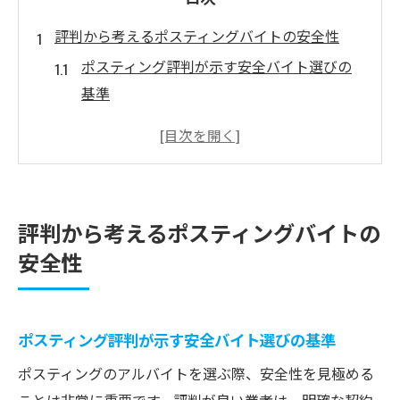
評判から考えるポスティングバイトの安全性
ポスティング評判が示す安全バイト選びの
基準
実際の口コミで見るポスティングの安心度
ポスティング応募前に知るべき安全対策
評判を活かしたポスティング業者の見抜き
方
評判から考えるポスティングバイトの
ポスティングのトラブル事例と回避ポイン
安全性
ト
ポスティングは本当に怪しい仕事なのか徹底検
証
ポスティング評判が示す安全バイト選びの基準
ポスティングは怪しいのか評判から検証
ポスティングのアルバイトを選ぶ際、安全性を見極める
怪しいポスティング案件の見分け方と注意