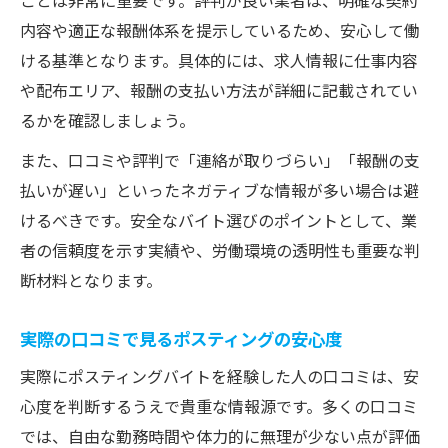
ことは非常に重要です。評判が良い業者は、明確な契約
点
内容や適正な報酬体系を提示しているため、安心して働
口コミ比較で判明したポスティングの実態
ける基準となります。具体的には、求人情報に仕事内容
ポスティングバイトの安全性と疑問の解消
や配布エリア、報酬の支払い方法が詳細に記載されてい
法
るかを確認しましょう。
評判から読み取るポスティングの信頼性
また、口コミや評判で「連絡が取りづらい」「報酬の支
収入も安心も実現するポスティング選び
払いが遅い」といったネガティブな情報が多い場合は避
ポスティングで安心して稼ぐための評判活
けるべきです。安全なバイト選びのポイントとして、業
用術
者の信頼度を示す実績や、労働環境の透明性も重要な判
収入を得やすいポスティング案件の特徴
断材料となります。
口コミで分かるポスティング収入の現実
実際の口コミで見るポスティングの安心度
ポスティングで安定収入を目指すポイント
実際にポスティングバイトを経験した人の口コミは、安
評判を参考にした失敗しない案件選び
心度を判断するうえで貴重な情報源です。多くの口コミ
配布費用や報酬の現実を知るための道しるべ
では、自由な勤務時間や体力的に無理が少ない点が評価